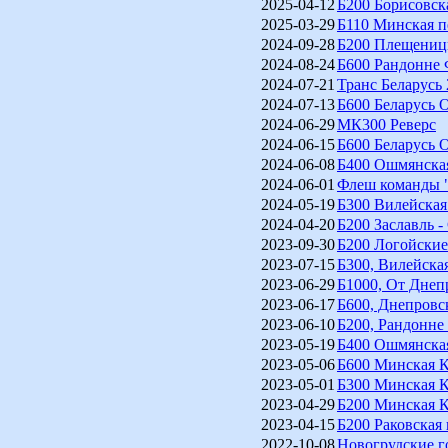
2025-04-12
Б200 Борисовск
2025-03-29
Б110 Минская п
2024-09-28
Б200 Плещениц
2024-08-24
Б600 Рандонне 
2024-07-21
Транс Беларусь
2024-07-13
Б600 Беларусь 
2024-06-29
МК300 Реверс
2024-06-15
Б600 Беларусь 
2024-06-08
Б400 Ошмянская
2024-06-01
Флеш команды "
2024-05-19
Б300 Вилейская
2024-04-20
Б200 Заславль -
2023-09-30
Б200 Логойские
2023-07-15
Б300, Вилейска
2023-06-29
Б1000, От Днеп
2023-06-17
Б600, Днепровс
2023-06-10
Б200, Рандонне
2023-05-19
Б400 Ошмянская
2023-05-06
Б600 Минская К
2023-05-01
Б300 Минская К
2023-04-29
Б200 Минская К
2023-04-15
Б200 Раковская 
2022-10-08
Новогрудские го