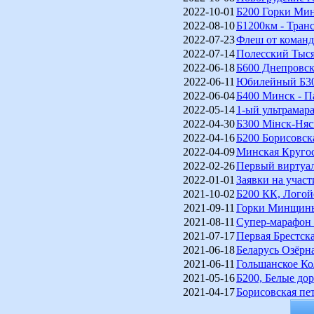
2022-10-01
Б200 Горки М
2022-08-10
Б1200км - Транс
2022-07-23
Флеш от коман
2022-07-14
Полесский Тыс
2022-06-18
Б600 Днепровс
2022-06-11
Юбилейный Б300
2022-06-04
Б400 Минск - П
2022-05-14
1-ый ультрамара
2022-04-30
Б300 Мiнск-Няс
2022-04-16
Б200 Борисовск
2022-04-09
Минская Кругос
2022-02-26
Первый виртуал
2022-01-01
Заявки на участ
2021-10-02
Б200 КК, Логой
2021-09-11
Горки Минщины
2021-08-11
Супер-марафон
2021-07-17
Первая Брестск
2021-06-18
Беларусь Озёрн
2021-06-11
Гольшанское Ко
2021-05-16
Б200, Белые до
2021-04-17
Борисовская пе