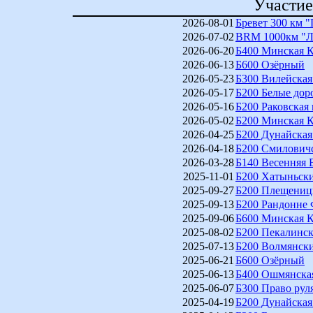
Участие
2026-08-01
Бревет 300 км 
2026-07-02
BRM 1000км "Ле
2026-06-20
Б400 Минская К
2026-06-13
Б600 Озёрный
2026-05-23
Б300 Вилейская
2026-05-17
Б200 Белые дор
2026-05-16
Б200 Раковская 
2026-05-02
Б200 Минская К
2026-04-25
Б200 Дунайская
2026-04-18
Б200 Смилович
2026-03-28
Б140 Весенняя 
2025-11-01
Б200 Хатыньск
2025-09-27
Б200 Плещениц
2025-09-13
Б200 Рандонне
2025-09-06
Б600 Минская К
2025-08-02
Б200 Пекалинс
2025-07-13
Б200 Волмянск
2025-06-21
Б600 Озёрный
2025-06-13
Б400 Ошмянская
2025-06-07
Б300 Право рул
2025-04-19
Б200 Дунайская