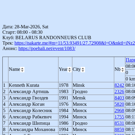
Дата: 28-Mar-2026, Sat
Старт: 08:00 - 08:30
Клуб: BELARUS RANDONNEURS CLUB
Трек:
https://nakarte.me/#m=11/53.93491/27.72908&l=O&nktl=i
Анонс:
https://poehali.net/event/1083/
Парк
08:0
Name
Year
City
Nb
0
0 k
1
Kenneth Kurata
1978
Minsk
8242
08:1
2
Александр Артишь
1983
Гродно
2326
08:0
3
Александр Гвоздев
1991
Mensk
8403
08:0
4
Александр Коган
1976
Минск
5820
08:1
5
Александр Колесник
1984
Минск
2968
08:0
6
Александр Рабкевич
1994
Минск
1755
08:1
7
Александр Шипица
1986
Гродно
8531
08:0
8
Александра Моханова
1994
Минск
8859
08:1