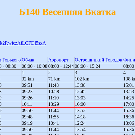
Б140 Весенняя Вкатка
Nz2k2RwiczAiLCFDl5sxA
 Горького
Обчак
Аэропорт
Острошицкий Городок
Фин
0 - 08:30
08:00 - 10:08
08:00 - 12:44
08:00 - 15:24
08:00
1
2
3
4
m
32 km
71 km
102 km
138 
0
09:51
11:48
13:38
15:01
8
09:23
10:58
12:45
13:53
9
09:26
11:10
13:03
14:25
0
10:11
13:29
16:00
17:00
9
09:50
11:44
13:52
15:36
1
09:48
11:55
14:18
18:36
8
09:19
10:41
12:24
13:06
7
09:50
11:44
13:54
15:36