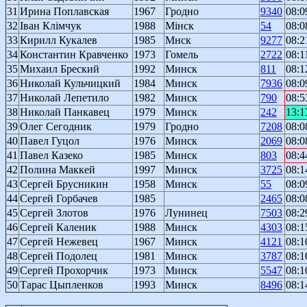
31
Ирина Поплавская
1967
Гродно
9340
08:0
32
Іван Клімчук
1988
Мінск
54
08:0
33
Кирилл Кукалев
1985
Мнск
9277
08:2
34
Константин Кравченко
1973
Гомель
2722
08:1
35
Михаил Бреский
1992
Минск
811
08:1
36
Николай Кульчицкий
1984
Минск
7936
08:0
37
Николай Лепетило
1982
Минск
790
08:5
38
Николай Панкавец
1979
Минск
242
13:1
39
Олег Сегодник
1979
Гродно
7208
08:0
40
Павел Гуцол
1976
Минск
2069
08:0
41
Павел Казеко
1985
Минск
803
08:4
42
Полина Маккей
1997
Минск
3725
08:1
43
Сергей Брусникин
1958
Минск
55
08:0
44
Сергей Горбачев
1985
2465
08:0
45
Сергей Злотов
1976
Лунинец
7503
08:2
46
Сергей Каленик
1988
Минск
4303
08:1
47
Сергей Нежевец
1967
Минск
4121
08:1
48
Сергей Подолец
1981
Минск
3787
08:1
49
Сергей Прохорчик
1973
Минск
5547
08:1
50
Тарас Цыпленков
1993
Минск
8496
08:1