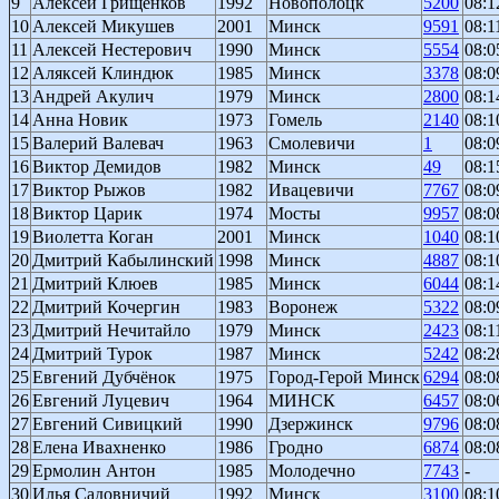
9
Алексей Грищенков
1992
Новополоцк
5200
08:1
10
Алексей Микушев
2001
Минск
9591
08:1
11
Алексей Нестерович
1990
Минск
5554
08:0
12
Аляксей Клиндюк
1985
Минск
3378
08:0
13
Андрей Акулич
1979
Минск
2800
08:1
14
Анна Новик
1973
Гомель
2140
08:1
15
Валерий Валевач
1963
Смолевичи
1
08:0
16
Виктор Демидов
1982
Минск
49
08:1
17
Виктор Рыжов
1982
Ивацевичи
7767
08:0
18
Виктор Царик
1974
Мосты
9957
08:0
19
Виолетта Коган
2001
Минск
1040
08:1
20
Дмитрий Кабылинский
1998
Минск
4887
08:1
21
Дмитрий Клюев
1985
Минск
6044
08:1
22
Дмитрий Кочергин
1983
Воронеж
5322
08:0
23
Дмитрий Нечитайло
1979
Минск
2423
08:1
24
Дмитрий Турок
1987
Минск
5242
08:2
25
Евгений Дубчёнок
1975
Город-Герой Минск
6294
08:0
26
Евгений Луцевич
1964
МИНСК
6457
08:0
27
Евгений Сивицкий
1990
Дзержинск
9796
08:0
28
Елена Ивахненко
1986
Гродно
6874
08:0
29
Ермолин Антон
1985
Молодечно
7743
-
30
Илья Садовничий
1992
Минск
3100
08:1