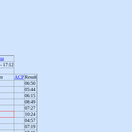
иш
 - 17:12
km
ACP
Result
06:50
05:44
06:15
08:49
07:27
10:24
04:57
07:19