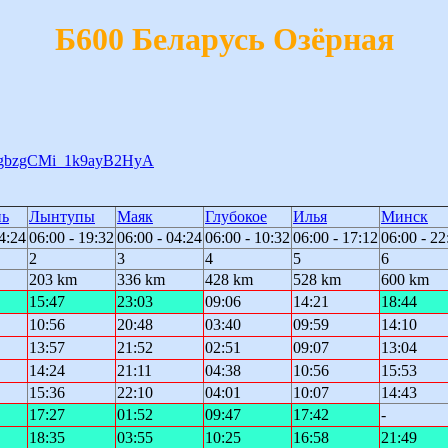
Б600 Беларусь Озёрная
lBAgbzgCMi_1k9ayB2HyA
нь
Лынтупы
Маяк
Глубокое
Илья
Минск
4:24
06:00 - 19:32
06:00 - 04:24
06:00 - 10:32
06:00 - 17:12
06:00 - 22
2
3
4
5
6
203 km
336 km
428 km
528 km
600 km
15:47
23:03
09:06
14:21
18:44
10:56
20:48
03:40
09:59
14:10
13:57
21:52
02:51
09:07
13:04
14:24
21:11
04:38
10:56
15:53
15:36
22:10
04:01
10:07
14:43
17:27
01:52
09:47
17:42
-
18:35
03:55
10:25
16:58
21:49