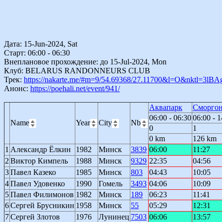
Дата: 15-Jun-2024, Sat
Старт: 06:00 - 06:30
Внеплановое прохождение: до 15-Jul-2024, Mon
Клуб: BELARUS RANDONNEURS CLUB
Трек:
https://nakarte.me/#m=9/54.69368/27.11700&l=O&nktl=3
Анонс:
https://poehali.net/event/941/
Аквапарк
Сморго
06:00 - 06:30
06:00 - 1
Name
Year
City
Nb
0
1
0 km
126 km
1
Александр Ёлкин
1982
Минск
3839
06:00
11:27
2
Виктор Кимпель
1988
Минск
9329
22:35
04:56
3
Павел Казеко
1985
Минск
803
04:43
10:05
4
Павел Удовенко
1990
Гомель
3493
04:06
10:09
5
Павел Филимонов
1982
Минск
189
06:23
11:41
6
Сергей Брусникин
1958
Минск
55
05:29
12:31
7
Сергей Злотов
1976
Лунинец
7503
06:06
13:57