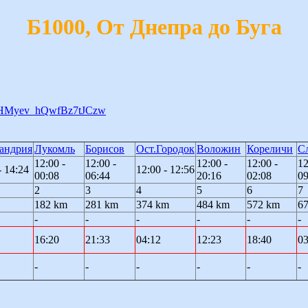
Б1000, От Днепра до Буга
ss5HMyev_hQwfBz7tJCzw
андрия
Лукомль
Борисов
Ост.Городок
Воложин
Кореличи
С
12:00 -
12:00 -
12:00 -
12:00 -
12
- 14:24
12:00 - 12:56
00:08
06:44
20:16
02:08
09
2
3
4
5
6
7
182 km
281 km
374 km
484 km
572 km
6
-
-
-
-
-
-
16:20
21:33
04:12
12:23
18:40
03
-
-
-
-
-
-