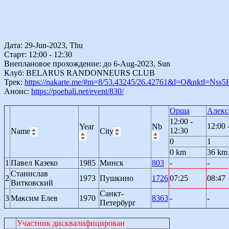
Дата: 29-Jun-2023, Thu
Старт: 12:00 - 12:30
Внеплановое прохождение: до 6-Aug-2023, Sun
Клуб: BELARUS RANDONNEURS CLUB
Трек:
https://nakarte.me/#m=8/53.43245/26.42761&l=O&nktl=N
Анонс:
https://poehali.net/event/830/
Орша
Алекс
12:00 -
12:00 
Year
Nb
12:30
Name
City
0
1
0 km
36 km
1
Павел Казеко
1985
Минск
803
-
-
Станислав
2
1973
Пушкино
1726
07:25
08:47
Витковский
Санкт-
3
Максим Елев
1970
8363
-
-
Петербург
Участник дисквалифицирован