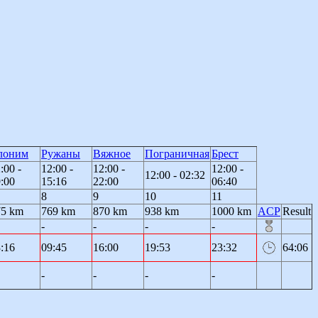
лоним
Ружаны
Вяжное
Пограничная
Брест
:00 -
12:00 -
12:00 -
12:00 -
12:00 - 02:32
:00
15:16
22:00
06:40
8
9
10
11
75 km
769 km
870 km
938 km
1000 km
ACP
Result
-
-
-
-
:16
09:45
16:00
19:53
23:32
64:06
-
-
-
-