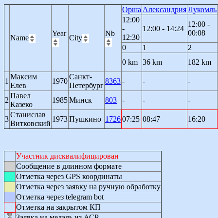
Орша
Александрия
Лукомль
12:00
12:00 -
-
12:00 - 14:24
00:08
Year
Nb
12:30
Name
City
0
1
2
0 km
36 km
182 km
Максим
Санкт-
1
1970
8363
-
-
-
Елев
Петербург
Павел
2
1985
Минск
803
-
-
-
Казеко
Станислав
3
1973
Пушкино
1726
07:25
08:47
16:20
Витковский
Участник дисквалифицирован
Сообщение в длинном формате
Отметка через GPS координаты
Отметка через заявку на ручную обработку
Отметка через telegram bot
Отметка на закрытом КП
Заявка на медаль из АСР