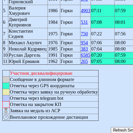
Горновский
Валерия
5
1986
Горки
4903
07:11
07:59
Хмурович
Дмитрий
6
1984
Горки
531
07:08
08:01
Куприянов
Константин
7
1975
Горки
750
07:22
07:56
Седнев
8
Михаил Акулич
1976
Горки
954
07:06
08:00
9
Николай Кудрявец
1985
Горки
383
07:04
08:00
10
Руслан Даргель
1991
Горки
6585
07:20
07:59
11
Юрий Ермаков
1962
Горки
265
07:05
08:00
Участник дисквалифицирован
Сообщение в длинном формате
Отметка через GPS координаты
Отметка через заявку на ручную обработку
Отметка через telegram bot
Отметка на закрытом КП
Заявка на медаль из АСР
Внеплановое прохождение дистанции