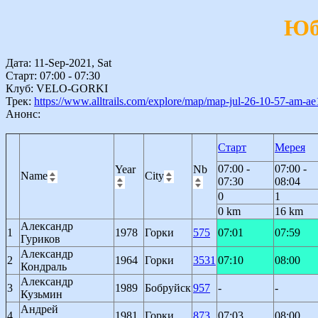
Юб
Дата: 11-Sep-2021, Sat
Старт: 07:00 - 07:30
Клуб: VELO-GORKI
Трек:
https://www.alltrails.com/explore/map/map-jul-26-10-57-am-a
Анонс:
Старт
Мерея
07:00 -
07:00 -
Year
Nb
Name
City
07:30
08:04
0
1
0 km
16 km
Александр
1
1978
Горки
575
07:01
07:59
Гуриков
Александр
2
1964
Горки
3531
07:10
08:00
Кондраль
Александр
3
1989
Бобруйск
957
-
-
Кузьмин
Андрей
4
1981
Горки
873
07:03
08:00