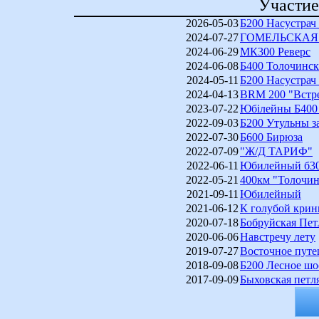
Участие
2026-05-03
Б200 Насустрач
2024-07-27
ГОМЕЛЬСКАЯ
2024-06-29
МК300 Реверс
2024-06-08
Б400 Толочинск
2024-05-11
Б200 Насустрач
2024-04-13
BRM 200 "Встре
2023-07-22
Юбілейны Б400 (
2022-09-03
Б200 Утульны з
2022-07-30
Б600 Бирюза
2022-07-09
"Ж/Д ТАРИФ"
2022-06-11
Юбилейный б30
2022-05-21
400км "Толочин
2021-09-11
Юбилейный
2021-06-12
К голубой крин
2020-07-18
Бобруйская Пет
2020-06-06
Навстречу лету
2019-07-27
Восточное путе
2018-09-08
Б200 Лесное шо
2017-09-09
Быховская петля