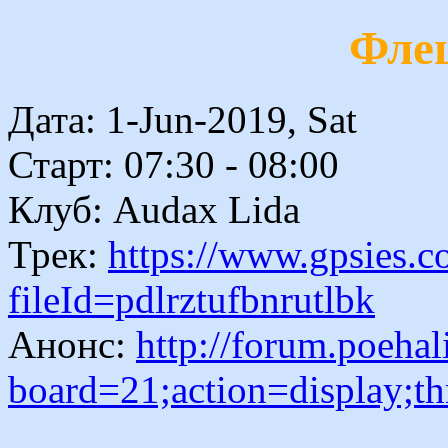
Фле
Дата: 1-Jun-2019, Sat
Старт: 07:30 - 08:00
Клуб: Audax Lida
Трек:
https://www.gpsies.
fileId=pdlrztufbnrutlbk
Анонс:
http://forum.poehal
board=21;action=display;