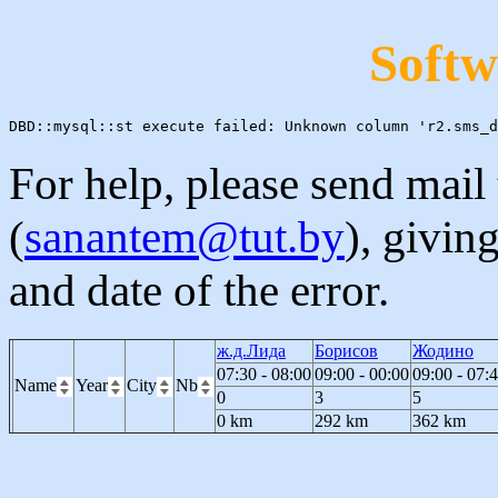
Softw
For help, please send mail
(
sanantem@tut.by
), givin
and date of the error.
ж.д.Лида
Борисов
Жодино
07:30 - 08:00
09:00 - 00:00
09:00 - 07:
Name
Year
City
Nb
0
3
5
0 km
292 km
362 km