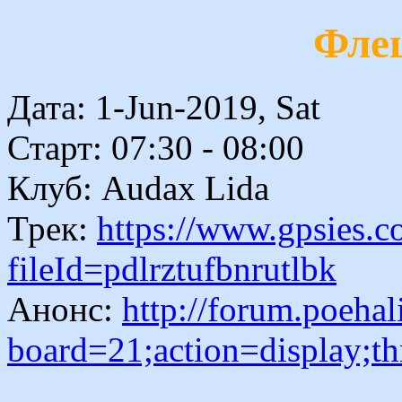
Фле
Дата: 1-Jun-2019, Sat
Старт: 07:30 - 08:00
Клуб: Audax Lida
Трек:
https://www.gpsies.
fileId=pdlrztufbnrutlbk
Анонс:
http://forum.poehal
board=21;action=display;