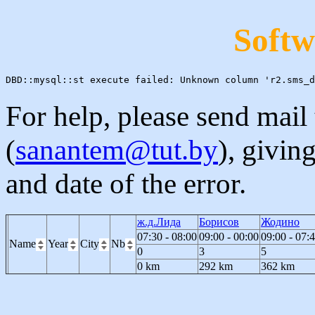
Softw
For help, please send mail
(
sanantem@tut.by
), givin
and date of the error.
ж.д.Лида
Борисов
Жодино
07:30 - 08:00
09:00 - 00:00
09:00 - 07:
Name
Year
City
Nb
0
3
5
0 km
292 km
362 km