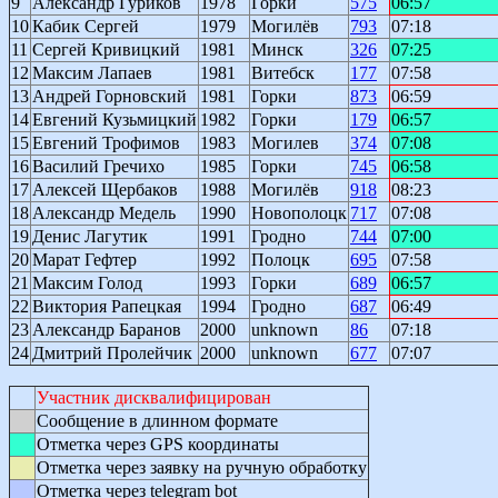
9
Александр Гуриков
1978
Горки
575
06:57
10
Кабик Сергей
1979
Могилёв
793
07:18
11
Сергей Кривицкий
1981
Минск
326
07:25
12
Максим Лапаев
1981
Витебск
177
07:58
13
Андрей Горновский
1981
Горки
873
06:59
14
Евгений Кузьмицкий
1982
Горки
179
06:57
15
Евгений Трофимов
1983
Могилев
374
07:08
16
Василий Гречихо
1985
Горки
745
06:58
17
Алексей Щербаков
1988
Могилёв
918
08:23
18
Александр Медель
1990
Новополоцк
717
07:08
19
Денис Лагутик
1991
Гродно
744
07:00
20
Марат Гефтер
1992
Полоцк
695
07:58
21
Максим Голод
1993
Горки
689
06:57
22
Виктория Рапецкая
1994
Гродно
687
06:49
23
Александр Баранов
2000
unknown
86
07:18
24
Дмитрий Пролейчик
2000
unknown
677
07:07
Участник дисквалифицирован
Сообщение в длинном формате
Отметка через GPS координаты
Отметка через заявку на ручную обработку
Отметка через telegram bot