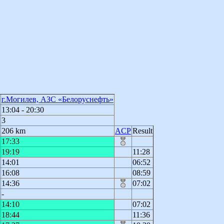
г.Могилев, АЗС «Белоруснефть»
13:04 - 20:30
3
206 km
ACP
Result
17:33
19:19
11:28
14:01
06:52
16:08
08:59
14:36
07:02
-
14:10
07:02
18:44
11:36