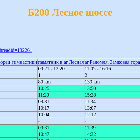
Б200 Лесное шоссе
;threadid=132261
ворец гимнастики
памятник в аг.Лесная
аг.Радомля, Замковая гора
09:21 - 12:20
11:05 - 16:16
1
2
80 km
139 km
10:25
13:50
11:20
15:28
09:31
11:34
10:17
13:07
10:04
12:12
-
-
09:31
11:39
10:47
14:32