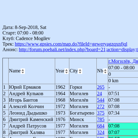
Дата: 8-Sep-2018, Sat
Старт: 07:00 - 08:00
Клуб: Cadence Mogilev
Трек:
https://www.gpsies.com/map.do?fileId=geweryagzqxnfjql
Анонс:
http://forum.poehali.net/index.php?board=21;action=display
г.Могилёв, Д
07:00 - 08:00
Name
Year
City
Nb
0
0 km
1
Юрий Ермаков
1962
Горки
265
-
2
Андрей Кульков
1964
Могилев
24
07:51
3
Игорь Баитов
1968
Могилёв
544
07:08
4
Алексей Колчин
1972
Могилев
272
07:08
5
Леонид Дыдышко
1973
Богатырево
375
07:34
6
Дмитрий Каменский
1976
Минск
785
-
7
Андрей Патрусов
1977
Могилев
684
07:08
8
Дмитрий Халява
1977
Могилев
324
07:07