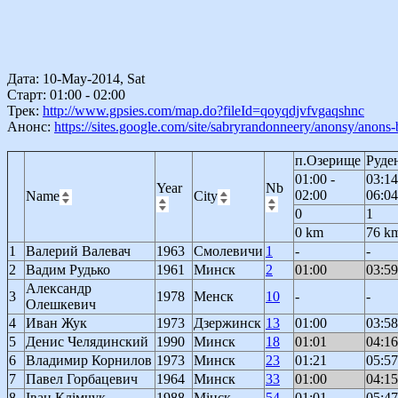
Дата: 10-May-2014, Sat
Старт: 01:00 - 02:00
Трек:
http://www.gpsies.com/map.do?fileId=qoyqdjvfvgaqshnc
Анонс:
https://sites.google.com/site/sabryrandonneery/anonsy/ano
п.Озерище
Руде
01:00 -
03:14
Year
Nb
02:00
06:04
Name
City
0
1
0 km
76 k
1
Валерий Валевач
1963
Смолевичи
1
-
-
2
Вадим Рудько
1961
Минск
2
01:00
03:59
Александр
3
1978
Менск
10
-
-
Олешкевич
4
Иван Жук
1973
Дзержинск
13
01:00
03:58
5
Денис Челядинский
1990
Минск
18
01:01
04:16
6
Владимир Корнилов
1973
Минск
23
01:21
05:57
7
Павел Горбацевич
1964
Минск
33
01:00
04:15
8
Іван Клімчук
1988
Мінск
54
01:01
05:47