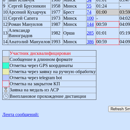
9
Сергей Брусникин
1958
Минск
55
01:24
-
10
Арсений Кухарчук
1977
Брест
74
01:00
03:59
11
Сергей Сапега
1973
Минск
100
-
04:02
12
Роман Мануилов
1987
Минск
144
00:59
04:09
Александр
13
1982
Орша
285
01:01
05:19
Виноградов
14
Анатолий Мануилов
1993
Минск
386
00:59
04:09
Участник дисквалифицирован
Сообщение в длинном формате
Отметка через GPS координаты
Отметка через заявку на ручную обработку
Отметка через telegram bot
Отметка на закрытом КП
Заявка на медаль из АСР
Внеплановое прохождение дистанции
Лента сообщений: