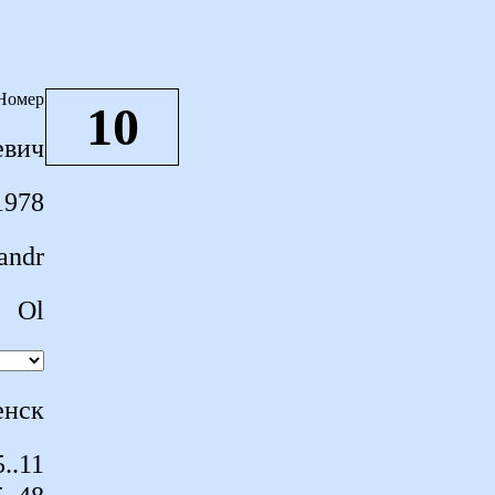
Номер
10
евич
1978
andr
Ol
нск
..11