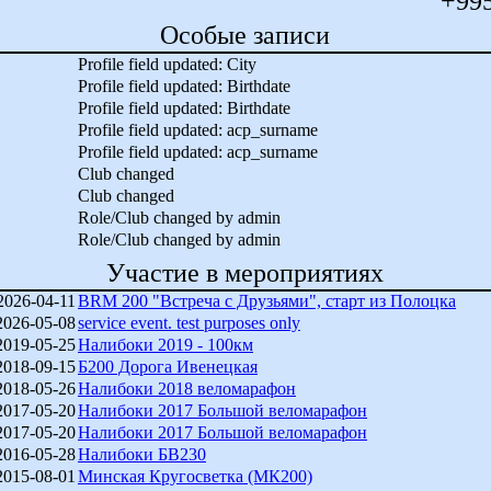
+995
Особые записи
Profile field updated: City
Profile field updated: Birthdate
Profile field updated: Birthdate
Profile field updated: acp_surname
Profile field updated: acp_surname
Club changed
Club changed
Role/Club changed by admin
Role/Club changed by admin
Участие в мероприятиях
2026-04-11
BRM 200 "Встреча с Друзьями", старт из Полоцка
2026-05-08
service event. test purposes only
2019-05-25
Налибоки 2019 - 100км
2018-09-15
Б200 Дорога Ивенецкая
2018-05-26
Налибоки 2018 веломарафон
2017-05-20
Налибоки 2017 Большой веломарафон
2017-05-20
Налибоки 2017 Большой веломарафон
2016-05-28
Налибоки БВ230
2015-08-01
Минская Кругосветка (МК200)