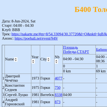
Б400 Тол
Дата: 8-Jun-2024, Sat
Старт: 04:00 - 04:30
Клуб: BBB
Трек:
https://nakarte.me/#m=8/54.33094/30.37720&l=O&nktl=Iq
Анонс:
https://poehali.net/event/949/
Площадь
Бабин
Победы,СТАРТ
04:00 -
Year
Nb
04:00 - 04:30
Name
City
08:36
0
1
0 km
69 km
Дмитрий
1
1973
Горки
4077
-
-
Чечётко
Константин
2
1975
Горки
750
-
-
Седнев
3
Сергей Луцко
1981
Витебск
8338
04:00
-
Андрей
4
1981
Горки
873
-
-
Горновский