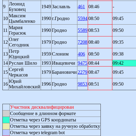
Леонид
9
1949
Заславль
461
08:46
-
Буховец
Максим
10
1990
г.Гродно
5594
08:50
09:45
Цымбаленко
Мария
11
1990
Гродно
5589
08:53
09:50
Герасюк
Олег
12
1979
Гродно
7208
08:40
09:35
Сегодник
Петр
13
1959
Слоним
406
08:50
09:38
Юдицкий
14
Руслан Шило
1993
Ивацевичи
9475
08:44
09:42
Сергей
15
1979
Барановичи
2279
08:47
09:45
Черкасов
Юрий
16
1996
Гродно
9853
08:51
09:50
Михайловский
Участник дисквалифицирован
Сообщение в длинном формате
Отметка через GPS координаты
Отметка через заявку на ручную обработку
Отметка через telegram bot