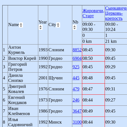
Сынкавичи
Жировичи,
Церковь-
Старт
крепость
Year
Nb
09:00 -
09:00 -
Name
City
09:30
10:24
0
1
0 km
21 km
Антон
1
1993
Слоним
8852
08:45
09:30
Курмель
2
Виктор Кирей
1990
Гродно
6904
08:50
09:45
Григорий
3
1992
Гродно
925
08:45
09:29
Петров
Данила
4
2001
Щучин
445
08:48
09:45
Снопко
Дмитрий
5
1976
Слоним
479
08:47
09:31
Ковалев
Евгений
6
1973
Гродно
246
08:44
09:27
Кондаков
Иван
7
1986
Гродно
3647
08:49
09:45
Клейменов
Илья
8
1992
Минск
3100
08:44
09:30
Садовничий