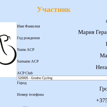
Участник
Имя Фамилия
Мария Гер
Год рождения
Name ACP
Ma
Surname ACP
Hera
ACP Club
Город
Гр
Номер телефона
+375