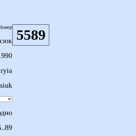
Номер
5589
асюк
1990
ryia
siuk
одно
..89