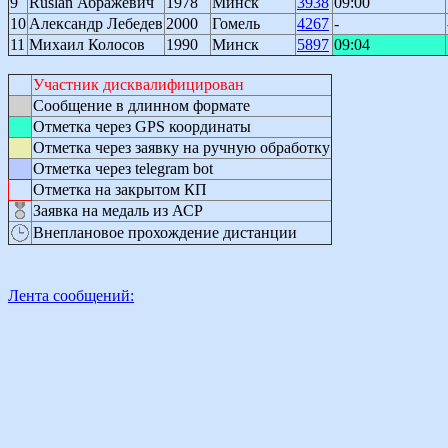
9
Ruslan Абражевич
1978
Минск
3938
09:00
10
Александр Лебедев
2000
Гомель
4267
-
11
Михаил Колосов
1990
Минск
5897
09:04
Участник дисквалифицирован
Сообщение в длинном формате
Отметка через GPS координаты
Отметка через заявку на ручную обработку
Отметка через telegram bot
Отметка на закрытом КП
Заявка на медаль из АСР
Внеплановое прохождение дистанции
Лента сообщений: