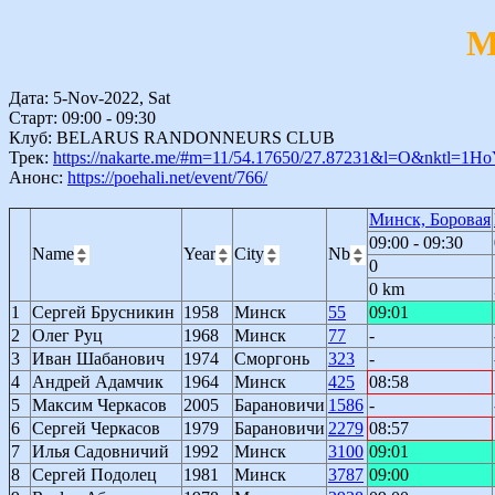
М
Дата: 5-Nov-2022, Sat
Старт: 09:00 - 09:30
Клуб: BELARUS RANDONNEURS CLUB
Трек:
https://nakarte.me/#m=11/54.17650/27.87231&l=O&nktl=1H
Анонс:
https://poehali.net/event/766/
Минск, Боровая
09:00 - 09:30
Name
Year
City
Nb
0
0 km
1
Сергей Брусникин
1958
Минск
55
09:01
2
Олег Руц
1968
Минск
77
-
3
Иван Шабанович
1974
Сморгонь
323
-
4
Андрей Адамчик
1964
Минск
425
08:58
5
Максим Черкасов
2005
Барановичи
1586
-
6
Сергей Черкасов
1979
Барановичи
2279
08:57
7
Илья Садовничий
1992
Минск
3100
09:01
8
Сергей Подолец
1981
Минск
3787
09:00