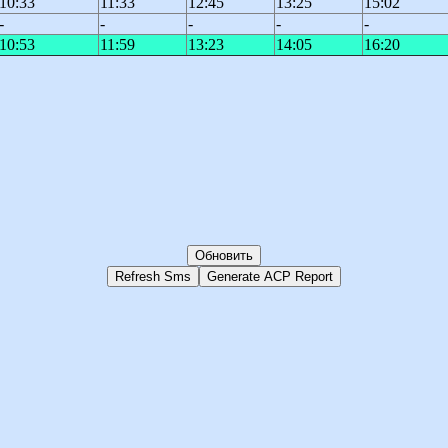
10:33
11:33
12:45
13:25
15:02
-
-
-
-
-
10:53
11:59
13:23
14:05
16:20