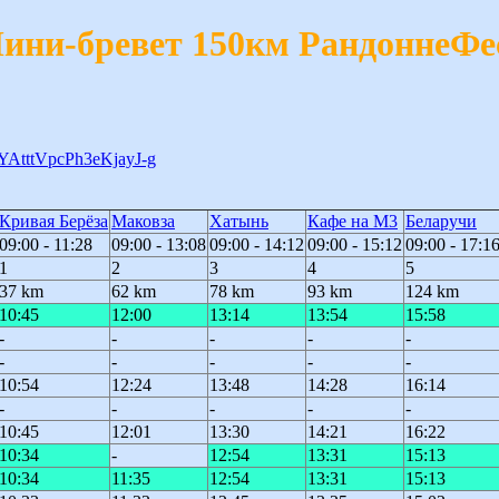
ини-бревет 150км РандоннеФе
oYAtttVpcPh3eKjayJ-g
Кривая Берёза
Маковза
Хатынь
Кафе на М3
Беларучи
09:00 - 11:28
09:00 - 13:08
09:00 - 14:12
09:00 - 15:12
09:00 - 17:1
1
2
3
4
5
37 km
62 km
78 km
93 km
124 km
10:45
12:00
13:14
13:54
15:58
-
-
-
-
-
-
-
-
-
-
10:54
12:24
13:48
14:28
16:14
-
-
-
-
-
10:45
12:01
13:30
14:21
16:22
10:34
-
12:54
13:31
15:13
10:34
11:35
12:54
13:31
15:13