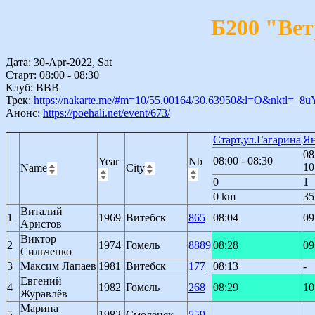
Б200 "Вет
Дата: 30-Apr-2022, Sat
Старт: 08:00 - 08:30
Клуб: BBB
Трек:
https://nakarte.me/#m=10/55.00164/30.63950&l=O&nktl
Анонс:
https://poehali.net/event/673/
Старт,ул.Гагарина
Я
08
08:00 - 08:30
Year
Nb
10
Name
City
0
1
0 km
35
Виталий
1
1969
Витебск
865
08:04
09
Аристов
Виктор
2
1974
Гомель
8889
08:28
09
Сильченко
3
Максим Лапаев
1981
Витебск
177
08:13
-
Евгений
4
1982
Гомель
268
08:29
10
Журавлёв
Марина
5
1982
Смоленск
559
-
-