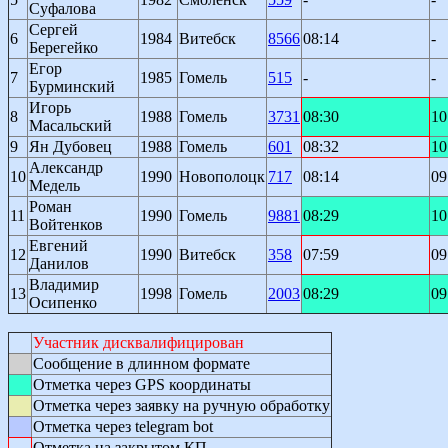
Суфалова
Сергей
6
1984
Витебск
8566
08:14
-
Берегейко
Егор
7
1985
Гомель
515
-
-
Бурминский
Игорь
8
1988
Гомель
3731
08:30
10
Масальский
9
Ян Дубовец
1988
Гомель
601
08:32
10
Александр
10
1990
Новополоцк
717
08:14
09
Медель
Роман
11
1990
Гомель
9881
08:29
10
Войтенков
Евгений
12
1990
Витебск
358
07:59
09
Данилов
Владимир
13
1998
Гомель
2003
08:29
09
Осипенко
Участник дисквалифицирован
Сообщение в длинном формате
Отметка через GPS координаты
Отметка через заявку на ручную обработку
Отметка через telegram bot
Отметка на закрытом КП