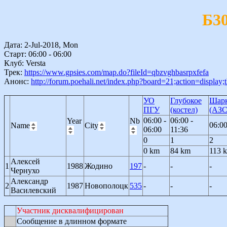
Б3
Дата: 2-Jul-2018, Mon
Старт: 06:00 - 06:00
Клуб: Versta
Трек:
https://www.gpsies.com/map.do?fileId=qbzvghbasrpxfefa
Анонс:
http://forum.poehali.net/index.php?board=21;action=display
УО
Глубокое
Шар
ПГУ
(костел)
(АЗС
06:00 -
06:00 -
Year
Nb
06:00
Name
City
06:00
11:36
0
1
2
0 km
84 km
113 
Алексей
1
1988
Жодино
197
-
-
-
Чернухо
Александр
2
1987
Новополоцк
535
-
-
-
Василевский
Участник дисквалифицирован
Сообщение в длинном формате