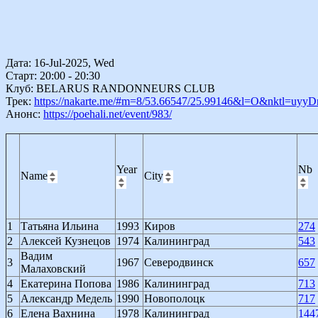
Дата: 16-Jul-2025, Wed
Старт: 20:00 - 20:30
Клуб: BELARUS RANDONNEURS CLUB
Трек:
https://nakarte.me/#m=8/53.66547/25.99146&l=O&nktl=uy
Анонс:
https://poehali.net/event/983/
Year
Nb
Name
City
1
Татьяна Ильина
1993
Киров
274
2
Алексей Кузнецов
1974
Калининград
543
Вадим
3
1967
Северодвинск
657
Малаховский
4
Екатерина Попова
1986
Калининград
713
5
Александр Медель
1990
Новополоцк
717
6
Елена Вахнина
1978
Калининград
144