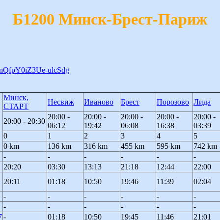
Б1200 Минск-Брест-Париж
yDnQfpY0iZ3Ue-ulcSdg
Минск,
Несвиж
Иваново
Брест
Порозово
Лида
СТАРТ
20:00 -
20:00 -
20:00 -
20:00 -
20:00 -
20:00 - 20:30
06:12
19:42
06:08
16:38
03:39
0
1
2
3
4
5
0 km
136 km
316 km
455 km
595 km
742 km
-
-
-
-
-
-
20:20
03:30
13:13
21:18
12:44
22:00
20:11
01:18
10:50
19:46
11:39
02:04
-
-
-
-
-
-
-
-
-
-
-
-
7
-
01:18
10:50
19:45
11:46
21:01