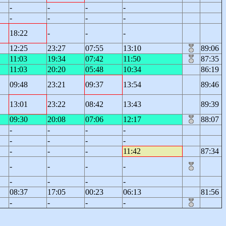
-
-
-
-
-
-
-
-
18:22
-
-
-
12:25
23:27
07:55
13:10
89:06
11:03
19:34
07:42
11:50
87:35
11:03
20:20
05:48
10:34
86:19
09:48
23:21
09:37
13:54
89:46
13:01
23:22
08:42
13:43
89:39
09:30
20:08
07:06
12:17
88:07
-
-
-
-
-
-
-
-
-
-
-
11:42
87:34
-
-
-
-
-
-
-
-
08:37
17:05
00:23
06:13
81:56
-
-
-
-