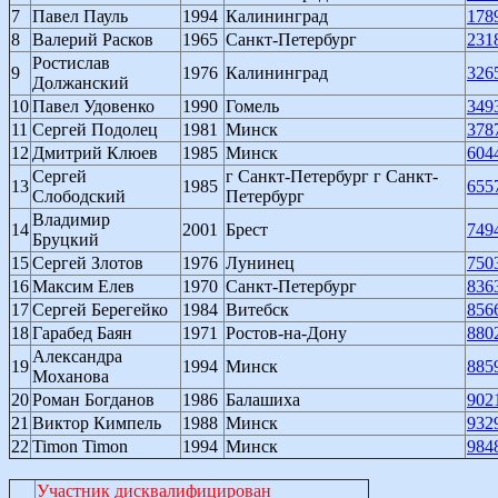
7
Павел Пауль
1994
Калининград
178
8
Валерий Расков
1965
Санкт-Петербург
231
Ростислав
9
1976
Калининград
326
Должанский
10
Павел Удовенко
1990
Гомель
349
11
Сергей Подолец
1981
Минск
378
12
Дмитрий Клюев
1985
Минск
604
Сергей
г Санкт-Петербург г Санкт-
13
1985
655
Слободский
Петербург
Владимир
14
2001
Брест
749
Бруцкий
15
Сергей Злотов
1976
Лунинец
750
16
Максим Елев
1970
Санкт-Петербург
836
17
Сергей Берегейко
1984
Витебск
856
18
Гарабед Баян
1971
Ростов-на-Дону
880
Александра
19
1994
Минск
885
Моханова
20
Роман Богданов
1986
Балашиха
902
21
Виктор Кимпель
1988
Минск
932
22
Timon Timon
1994
Минск
984
Участник дисквалифицирован