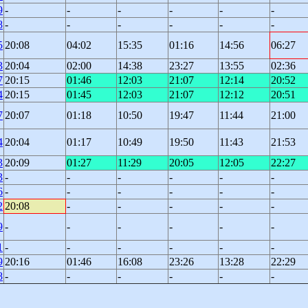
9
-
-
-
-
-
-
8
-
-
-
-
-
-
5
20:08
04:02
15:35
01:16
14:56
06:27
3
20:04
02:00
14:38
23:27
13:55
02:36
7
20:15
01:46
12:03
21:07
12:14
20:52
4
20:15
01:45
12:03
21:07
12:12
20:51
7
20:07
01:18
10:50
19:47
11:44
21:00
4
20:04
01:17
10:49
19:50
11:43
21:53
3
20:09
01:27
11:29
20:05
12:05
22:27
3
-
-
-
-
-
-
6
-
-
-
-
-
-
2
20:08
-
-
-
-
-
9
-
-
-
-
-
-
1
-
-
-
-
-
-
9
20:16
01:46
16:08
23:26
13:28
22:29
8
-
-
-
-
-
-