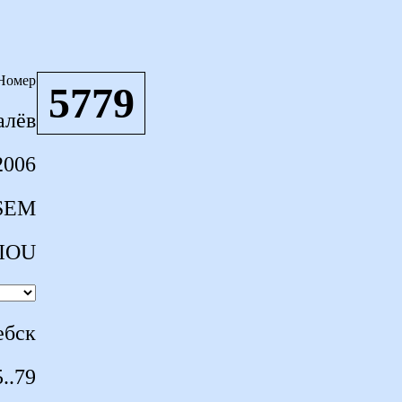
Номер
5779
алёв
2006
SEM
IOU
ебск
..79