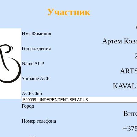
Участник
Имя Фамилия
Артем Ков
Год рождения
Name ACP
ART
Surname ACP
KAVAL
ACP Club
Город
Вит
Номер телефона
+375