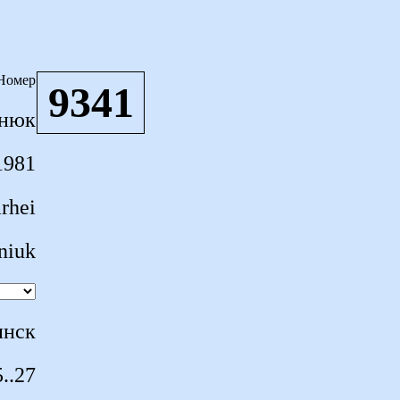
Номер
9341
онюк
1981
arhei
niuk
инск
..27