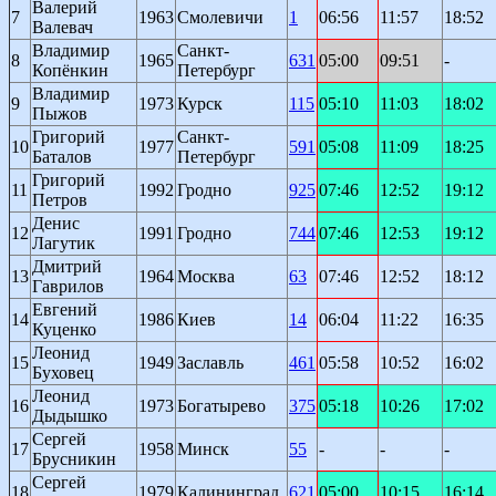
Валерий
7
1963
Смолевичи
1
06:56
11:57
18:52
Валевач
Владимир
Санкт-
8
1965
631
05:00
09:51
-
Копёнкин
Петербург
Владимир
9
1973
Курск
115
05:10
11:03
18:02
Пыжов
Григорий
Санкт-
10
1977
591
05:08
11:09
18:25
Баталов
Петербург
Григорий
11
1992
Гродно
925
07:46
12:52
19:12
Петров
Денис
12
1991
Гродно
744
07:46
12:53
19:12
Лагутик
Дмитрий
13
1964
Москва
63
07:46
12:52
18:12
Гаврилов
Евгений
14
1986
Киев
14
06:04
11:22
16:35
Куценко
Леонид
15
1949
Заславль
461
05:58
10:52
16:02
Буховец
Леонид
16
1973
Богатырево
375
05:18
10:26
17:02
Дыдышко
Сергей
17
1958
Минск
55
-
-
-
Брусникин
Сергей
18
1979
Калининград
621
05:00
10:15
16:14