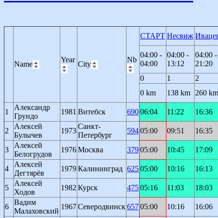
СТАРТ
Несвиж
Иваце
04:00 -
04:00 -
04:00 -
Year
Nb
04:00
13:12
21:20
Name
City
0
1
2
0 km
138 km
260 k
Александр
1
1981
Витебск
690
06:04
11:22
16:36
Грундо
Алексей
Санкт-
2
1973
594
05:00
09:51
16:35
Булычев
Петербург
Алексей
3
1976
Москва
379
05:00
10:45
17:09
Белогрудов
Алексей
4
1979
Калининград
625
05:00
10:16
16:13
Дегтярёв
Алексей
5
1982
Курск
475
05:16
11:03
18:03
Ходов
Вадим
6
1967
Северодвинск
657
05:00
10:16
16:06
Малаховский