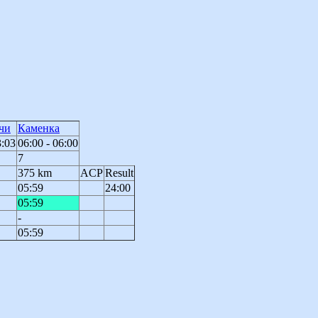
чи
Каменка
3:03
06:00 - 06:00
7
375 km
ACP
Result
05:59
24:00
05:59
-
05:59