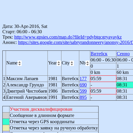
Дата: 30-Apr-2016, Sat
Старт: 06:00 - 06:30
Трек:
http://www.gpsies.com/map.do?fileId=pdybtqcgryayaykz
Анонс:
https://sites.google.com/site/sabryrandonneery/anonsy-2016
Витебск
Сенно
06:00 - 06:30
06:00 - 
Name
Year
City
Nb
0
1
0 km
60 km
1
Максим Лапаев
1981
Витебск
177
05:59
08:31
2
Александр Грундо
1981
Витебск
690
-
08:31
3
Дмитрий Чистобаев
1986
Витебск
599
05:59
08:31
4
Евгений Аверьянов
1991
Витебск
895
-
08:31
Участник дисквалифицирован
Сообщение в длинном формате
Отметка через GPS координаты
Отметка через заявку на ручную обработку