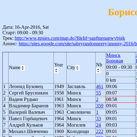
Борис
Дата: 16-Apr-2016, Sat
Старт: 09:00 - 09:30
Трек:
http://www.gpsies.com/map.do?fileId=sapftqenapwybjgk
Анонс:
https://sites.google.com/site/sabryrandonneery/anonsy-2016
Минск
Боровая
Year
Nb
09:00 - 09:30
Name
City
0
0 km
1
Леонид Буховец
1949
Заславль
461
09:06
2
Сергей Брусникин
1958
Минск
55
09:07
3
Вадим Рудько
1961
Минск
2
08:58
4
Владимир Баранов
1963
Минск
359
09:01
5
Валерий Валевач
1963
Смолевичи
1
09:05
6
Павел Горбацевич
1964
Минск
33
09:01
7
Андрей Кульков
1964
Могилев
24
09:03
8
Михаил Шевченко
1969
Колодищи
222
09:01