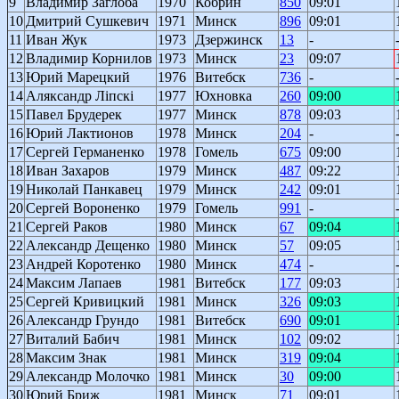
9
Владимир Заглоба
1970
Кобрин
850
09:01
10
Дмитрий Сушкевич
1971
Минск
896
09:01
11
Иван Жук
1973
Дзержинск
13
-
12
Владимир Корнилов
1973
Минск
23
09:07
13
Юрий Марецкий
1976
Витебск
736
-
14
Аляксандр Лiпскi
1977
Юхновка
260
09:00
15
Павел Брудерек
1977
Минск
878
09:03
16
Юрий Лактионов
1978
Минск
204
-
17
Сергей Германенко
1978
Гомель
675
09:00
18
Иван Захаров
1979
Минск
487
09:22
19
Николай Панкавец
1979
Минск
242
09:01
20
Сергей Вороненко
1979
Гомель
991
-
21
Сергей Раков
1980
Минск
67
09:04
22
Александр Дещенко
1980
Минск
57
09:05
23
Андрей Коротенко
1980
Минск
474
-
24
Максим Лапаев
1981
Витебск
177
09:03
25
Сергей Кривицкий
1981
Минск
326
09:03
26
Александр Грундо
1981
Витебск
690
09:01
27
Виталий Бабич
1981
Минск
102
09:02
28
Максим Знак
1981
Минск
319
09:04
29
Александр Молочко
1981
Минск
30
09:00
30
Юрий Бриж
1981
Минск
71
09:01