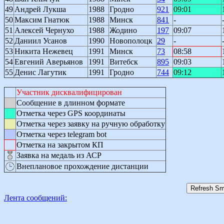
49
Андрей Лукша
1988
Гродно
921
09:01
50
Максим Гнатюк
1988
Минск
841
-
51
Алексей Чернухо
1988
Жодино
197
09:07
52
Даниил Усанов
1990
Новополоцк
29
-
53
Никита Нежевец
1991
Минск
73
08:58
54
Евгений Аверьянов
1991
Витебск
895
09:03
55
Денис Лагутик
1991
Гродно
744
09:12
Участник дисквалифицирован
Сообщение в длинном формате
Отметка через GPS координаты
Отметка через заявку на ручную обработку
Отметка через telegram bot
Отметка на закрытом КП
Заявка на медаль из АСР
Внеплановое прохождение дистанции
Лента сообщений: