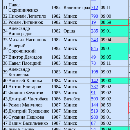
Павел
31
1982
Калининград
712
09:11
Скрипниченко
32
Николай Лепетило
1982
Минск
790
09:00
33
Роман Литвинюк
1982
Минск
19
08:59
Александр
34
1982
Орша
285
09:01
Виноградов
35
Михаил Нагорнюк
1982
Минск
243
09:04
Валерий
36
1982
Минск
845
09:01
Сорочинский
37
Виктор Демидов
1982
Минск
49
09:05
38
Павел Пясецкий
1983
Минск
78
09:11
Александр
39
1983
Минск
198
09:03
Котовенко
40
Алексей Канюка
1984
Минск
142
09:00
41
Антон Елизаров
1984
Минск
337
09:02
42
Филипп Федотов
1985
Минск
91
09:02
43
Дмитрий Чистобаев
1986
Витебск
599
09:02
44
Роман Мануилов
1987
Минск
144
08:59
45
Дмитрий Терещенко
1987
Минск
519
09:01
46
Сусанна Пешкова
1987
Минск
980
09:01
47
Вадим Васильченко
1987
Минск
87
09:02
48
Іван Клімчук
1988
Мінск
54
09:09