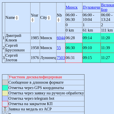
Велик
Минск
Пуховичи
Бор
06:00 -
06:00 -
06:00 -
Year
Nb
Name
City
06:30
10:04
13:24
0
1
2
0 km
61 km
111 km
Дмитрий
1
1985
Минск
6044
06:28
09:14
11:20
Клюев
Сергей
2
1958
Минск
55
06:30
09:10
11:39
Брусникин
Сергей
3
1976
Лунинец
7503
06:31
09:15
11:27
Злотов
Участник дисквалифицирован
Сообщение в длинном формате
Отметка через GPS координаты
Отметка через заявку на ручную обработку
Отметка через telegram bot
Отметка на закрытом КП
Заявка на медаль из АСР