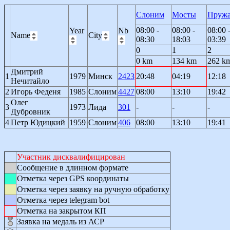
Слоним
Мосты
Пруж
08:00 -
08:00 -
08:00 
Year
Nb
Name
City
08:30
18:03
03:39
0
1
2
0 km
134 km
262 k
Дмитрий
1
1979
Минск
2423
20:48
04:19
12:18
Нечитайло
2
Игорь Феденя
1985
Слоним
4427
08:00
13:10
19:42
Олег
3
1973
Лида
301
-
-
-
Дубровник
4
Петр Юдицкий
1959
Слоним
406
08:00
13:10
19:41
Участник дисквалифицирован
Сообщение в длинном формате
Отметка через GPS координаты
Отметка через заявку на ручную обработку
Отметка через telegram bot
Отметка на закрытом КП
Заявка на медаль из АСР