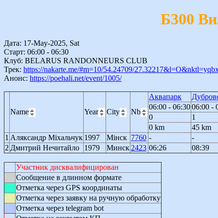
Б300 Ви
Дата: 17-May-2025, Sat
Старт: 06:00 - 06:30
Клуб: BELARUS RANDONNEURS CLUB
Трек:
https://nakarte.me/#m=10/54.24709/27.32217&l=O&nktl=y
Анонс:
https://poehali.net/event/1005/
Аквапарк
Дубров
06:00 - 06:30
06:00 - 
Name
Year
City
Nb
0
1
0 km
45 km
1
Аляксандр Міхальчук
1997
Мінск
7760
-
-
2
Дмитрий Нечитайло
1979
Минск
2423
06:26
08:39
Участник дисквалифицирован
Сообщение в длинном формате
Отметка через GPS координаты
Отметка через заявку на ручную обработку
Отметка через telegram bot