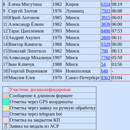
8
Елена Мигутина
1982
Киров
6324
08:19
9
Сергей Злотов
1976
Лунинец
7503
06:08
10
Юрий Антонов
1985
Минск
3915
06:03
11
Александр Ёлкин
1982
Минск
3839
06:00
12
Тарас Цыпленков
1993
Минск
8496
07:53
13
Андрей Акулич
1979
Минск
2800
06:11
14
Виктор Кимпель
1988
Минск
9329
06:00
15
Николай Лепетило
1982
Минск
790
06:13
16
Аляксандр Міхальчук
1997
Мінск
7760
05:59
17
Іван Клімчук
1988
Мінск
54
03:56
18
Георгий Вороньков
1984
Новополоцк
640
-
19
Максим Елев
1970
Санкт-Петербург
8363
03:04
Участник дисквалифицирован
Сообщение в длинном формате
Отметка через GPS координаты
Отметка через заявку на ручную обработку
Отметка через telegram bot
Отметка на закрытом КП
Заявка на медаль из АСР