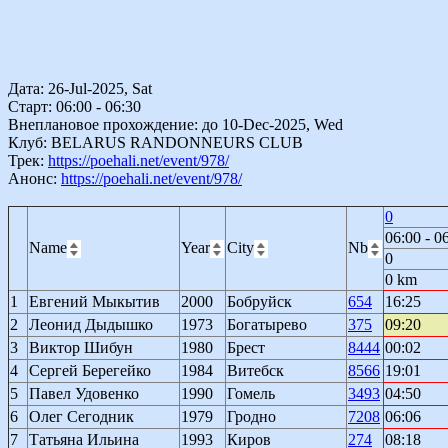
Дата: 26-Jul-2025, Sat
Старт: 06:00 - 06:30
Внеплановое прохождение: до 10-Dec-2025, Wed
Клуб: BELARUS RANDONNEURS CLUB
Трек:
https://poehali.net/event/978/
Анонс:
https://poehali.net/event/978/
0
06:00 - 0
Name
Year
City
Nb
0
0 km
1
Евгений Мыкытив
2000
Бобруйск
654
16:25
2
Леонид Дыдышко
1973
Богатырево
375
09:20
3
Виктор Шибун
1980
Брест
8444
00:02
4
Сергей Берегейко
1984
Витебск
8566
19:01
5
Павел Удовенко
1990
Гомель
3493
04:50
6
Олег Сегодник
1979
Гродно
7208
06:06
7
Татьяна Ильина
1993
Киров
274
08:18