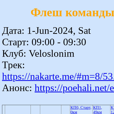
Флеш команды 
Дата: 1-Jun-2024, Sat
Старт: 09:00 - 09:30
Клуб: Veloslonim
Трек:
https://nakarte.me/#m=8
Анонс:
https://poehali.net/
КП0, Старт,
КП1,
К
0км
49км
1