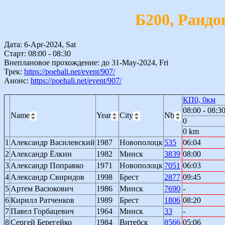
Б200, Рандо
Дата: 6-Apr-2024, Sat
Старт: 08:00 - 08:30
Внеплановое прохождение: до 31-May-2024, Fri
Трек:
https://poehali.net/event/907/
Анонс:
https://poehali.net/event/907/
КП0, 0км
08:00 - 08:3
Name
Year
City
Nb
0
0 km
1
Александр Василевский
1987
Новополоцк
535
06:04
2
Александр Ёлкин
1982
Минск
3839
08:00
3
Александр Поправко
1971
Новополоцк
7051
06:03
4
Александр Свиридов
1998
Брест
2877
09:45
5
Артем Васюкович
1986
Минск
7690
-
6
Кирилл Ратченков
1989
Брест
1806
08:20
7
Павел Горбацевич
1964
Минск
33
-
8
Сергей Берегейко
1984
Витебск
8566
05:06