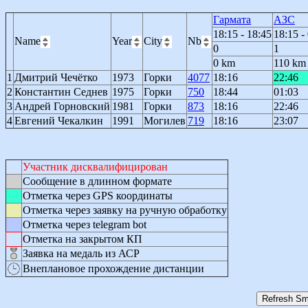
Гармата
АЗС
18:15 - 18:45
18:15 -
Name
Year
City
Nb
0
1
0 km
110 km
1
Дмитрий Чечётко
1973
Горки
4077
18:16
22:46
2
Константин Седнев
1975
Горки
750
18:44
01:03
3
Андрей Горновский
1981
Горки
873
18:16
22:46
4
Евгений Чекалкин
1991
Могилев
719
18:16
23:07
Участник дисквалифицирован
Сообщение в длинном формате
Отметка через GPS координаты
Отметка через заявку на ручную обработку
Отметка через telegram bot
Отметка на закрытом КП
Заявка на медаль из АСР
Внеплановое прохождение дистанции